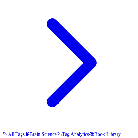
🏷️
All Tags
🧠
Brain Science
🏷️
Tag Analytics
📚
Book Library