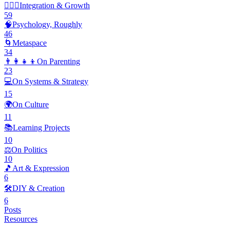
🧘🏽‍♂️
Integration & Growth
59
🧠
Psychology, Roughly
46
🌀
Metaspace
34
👨‍👩‍👧‍👦
On Parenting
23
💻
On Systems & Strategy
15
🌍
On Culture
11
📚
Learning Projects
10
⚖️
On Politics
10
🎵
Art & Expression
6
🛠️
DIY & Creation
6
Posts
Resources