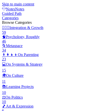
Skip to main content
Notes
Notes
Guided Path
Categories
Browse Categories
🧘🏽‍♂️
Integration & Growth
59
🧠
Psychology, Roughly
46
🌀
Metaspace
34
👨‍👩‍👧‍👦
On Parenting
23
💻
On Systems & Strategy
15
🌍
On Culture
11
📚
Learning Projects
10
⚖️
On Politics
10
🎵
Art & Expression
6