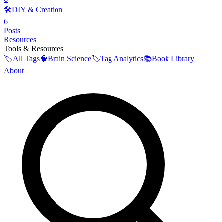
🛠️
DIY & Creation
6
Posts
Resources
Tools & Resources
🏷️
All Tags
🧠
Brain Science
🏷️
Tag Analytics
📚
Book Library
About