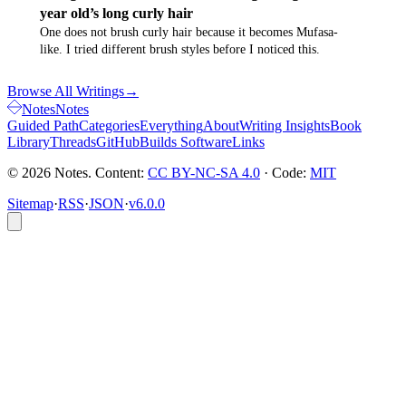
year old’s long curly hair
One does not brush curly hair because it becomes Mufasa-
like. I tried different brush styles before I noticed this.
Browse All Writings
→
Notes
Notes
Guided Path
Categories
Everything
About
Writing Insights
Book
Library
Threads
GitHub
Builds Software
Links
© 2026 Notes. Content:
CC BY-NC-SA 4.0
· Code:
MIT
Sitemap
·
RSS
·
JSON
·
v6.0.0