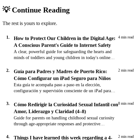
💡 Continue Reading
The rest is yours to explore.
1.
4 min read
How to Protect Our Children in the Digital Age:
A Conscious Parent's Guide to Internet Safety
A clear, powerful guide for safeguarding the hearts and
minds of toddlers and young children in today's online
world.
2.
2 min read
Guía para Padres y Madres de Puerto Rico:
Cómo Configurar un iPad Seguro para Niños
Esta guía te acompaña paso a paso en la elección,
configuración y supervisión consciente de un iPad para
niños, con valores boricuas y responsabilidad adulta al
centro.
3.
8 min read
Cómo Redirigir la Curiosidad Sexual Infantil con
Amor, Liderazgo y Claridad (4–8)
Guide for parents on handling childhood sexual curiosity
through age-appropriate responses and protective
language. Based on attachment theory and developmental
psychology.
4.
2 min read
Things I have learned this week regarding a 4-