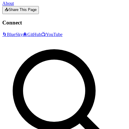
About
📤
Share This Page
Connect
🌀
BlueSky
🐙
GitHub
📺
YouTube