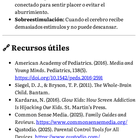
conectado para sentir placer o evitar el
aburrimiento.
Sobreestimulación:
Cuando el cerebro recibe
demasiados estímulos y no puede descansar.
🔗 Recursos útiles
American Academy of Pediatrics. (2016).
Media and
Young Minds
. Pediatrics, 138(5).
https://doi.org/10.1542/peds.2016-2591
Siegel, D. J., & Bryson, T. P. (2011).
The Whole-Brain
Child
. Bantam.
Kardaras, N. (2016).
Glow Kids: How Screen Addiction
Is Hijacking Our Kids
. St. Martin’s Press.
Common Sense Media. (2025).
Family Guides and
Reviews
.
https://www.commonsensemedia.org/
Qustodio. (2025).
Parental Control Tools for All
Devices
.
https://www.qustodio.com/